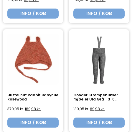
INFO / KØB
INFO / KØB
Huttelihut Rabbit Babyhue
Condor Strømpebukser
Rosewood
m/Seler Uld Grå - 3-6...
379,95
kr.
189,98
kr.
139,95
kr.
69,98
kr.
INFO / KØB
INFO / KØB