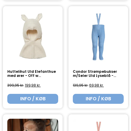
Huttelihut Uld Elefanthue
Condor Strømpebukser
med ører - Off w...
m/Seler Uld Lyseblå -...
399,95
kr.
199,98
kr.
139,95
kr.
69,98
kr.
INFO / KØB
INFO / KØB