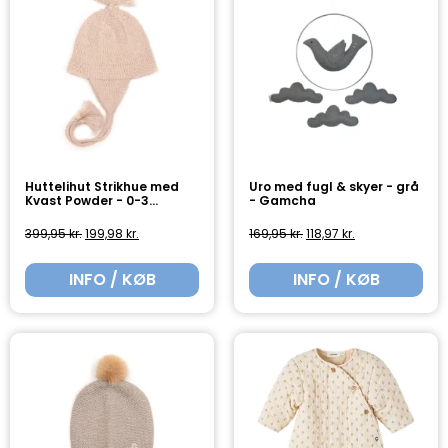
Huttelihut Strikhue med
Uro med fugl & skyer - grå
Kvast Powder - 0-3...
- Gamcha
399,95
kr.
199,98
kr.
169,95
kr.
118,97
kr.
INFO / KØB
INFO / KØB