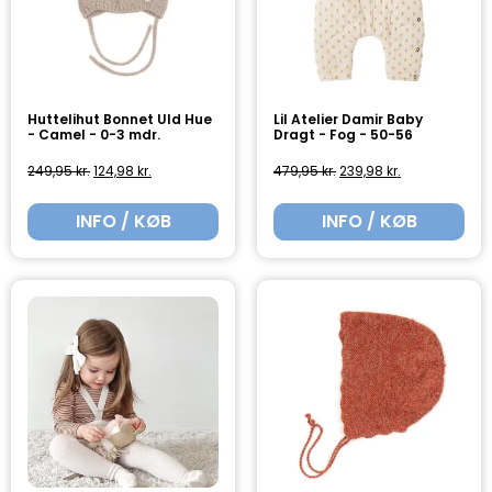
Huttelihut Bonnet Uld Hue
Lil Atelier Damir Baby
- Camel - 0-3 mdr.
Dragt - Fog - 50-56
249,95
kr.
124,98
kr.
479,95
kr.
239,98
kr.
INFO / KØB
INFO / KØB