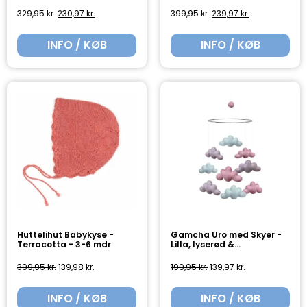
329,95
kr.
230,97
kr.
399,95
kr.
239,97
kr.
INFO / KØB
INFO / KØB
Huttelihut Babykyse -
Gamcha Uro med Skyer -
Terracotta - 3-6 mdr
Lilla, lyserød &...
399,95
kr.
139,98
kr.
199,95
kr.
139,97
kr.
INFO / KØB
INFO / KØB