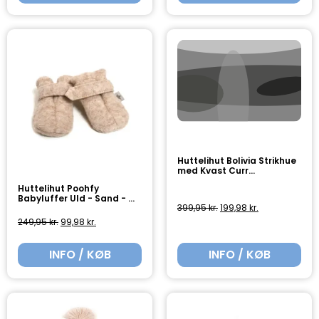
Huttelihut Poohfy
Huttelihut Bolivia Strikhue
Babyluffer Uld - Sand - ...
med Kvast Curr...
249,95
kr.
99,98
kr.
399,95
kr.
199,98
kr.
INFO / KØB
INFO / KØB