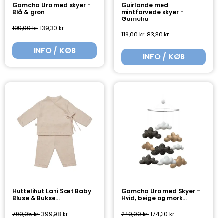
Guirlande med
Gamcha Uro med skyer -
mintfarvede skyer -
Blå & grøn
Gamcha
199,00
kr.
139,30
kr.
119,00
kr.
83,30
kr.
INFO / KØB
INFO / KØB
Huttelihut Lani Sæt Baby
Gamcha Uro med Skyer -
Bluse & Bukse...
Hvid, beige og mørk...
799,95
kr.
399,98
kr.
249,00
kr.
174,30
kr.