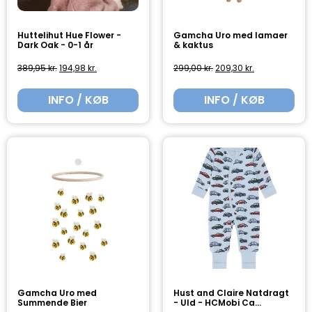
Huttelihut Hue Flower -
Gamcha Uro med lamaer
Dark Oak - 0-1 år
& kaktus
389,95
kr.
194,98
kr.
299,00
kr.
209,30
kr.
INFO / KØB
INFO / KØB
Gamcha Uro med
Hust and Claire Natdragt
Summende Bier
- Uld - HCMobi Ca...