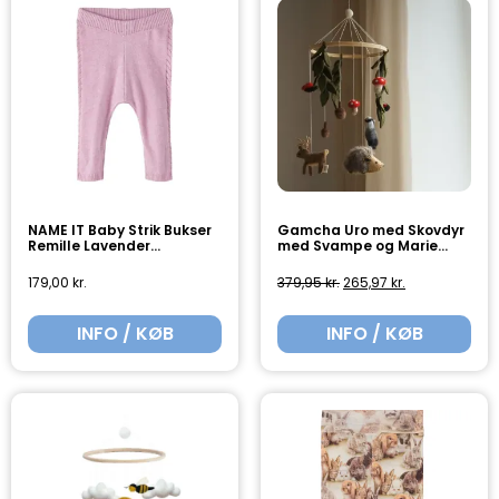
NAME IT Baby Strik Bukser
Gamcha Uro med Skovdyr
Remille Lavender...
med Svampe og Marie...
179,00
kr.
379,95
kr.
265,97
kr.
INFO / KØB
INFO / KØB