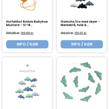
Huttelihut Bolivia Babyhue
Gamcha Uro med skyer -
Mustard - 12-18...
Mørkeblå, hvid &...
399,95
kr.
199,98
kr.
199,00
kr.
139,30
kr.
INFO / KØB
INFO / KØB