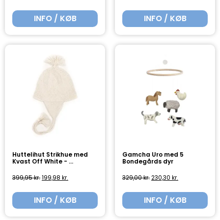
INFO / KØB
INFO / KØB
Huttelihut Strikhue med
Gamcha Uro med 5
Kvast Off White - ...
Bondegårds dyr
399,95
kr.
199,98
kr.
329,00
kr.
230,30
kr.
INFO / KØB
INFO / KØB