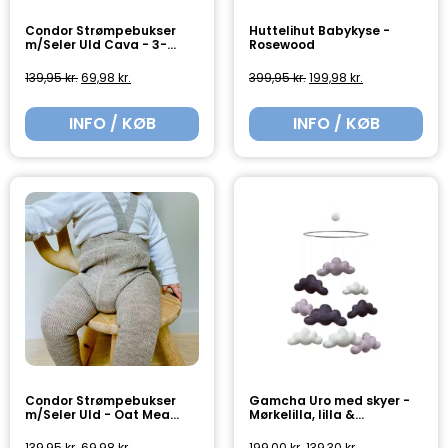
Condor Strømpebukser
Huttelihut Babykyse -
m/Seler Uld Cava - 3-...
Rosewood
139,95
kr.
69,98
kr.
399,95
kr.
199,98
kr.
INFO / KØB
INFO / KØB
Condor Strømpebukser
Gamcha Uro med skyer -
m/Seler Uld - Oat Mea...
Mørkelilla, lilla &...
139,95
kr.
69,98
kr.
199,00
kr.
139,30
kr.