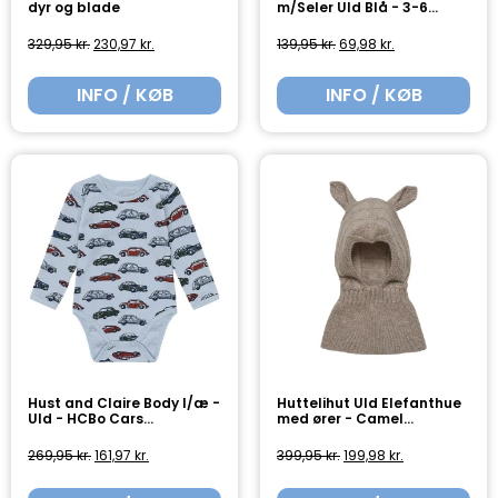
dyr og blade
m/Seler Uld Blå - 3-6...
329,95
kr.
230,97
kr.
139,95
kr.
69,98
kr.
INFO / KØB
INFO / KØB
Hust and Claire Body l/æ -
Huttelihut Uld Elefanthue
Uld - HCBo Cars...
med ører - Camel...
269,95
kr.
161,97
kr.
399,95
kr.
199,98
kr.