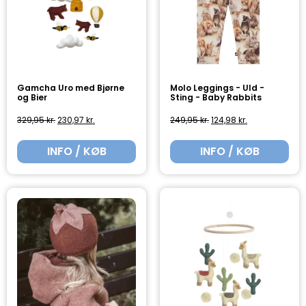
Gamcha Uro med Bjørne
Molo Leggings - Uld -
og Bier
Sting - Baby Rabbits
329,95
kr.
230,97
kr.
249,95
kr.
124,98
kr.
INFO / KØB
INFO / KØB