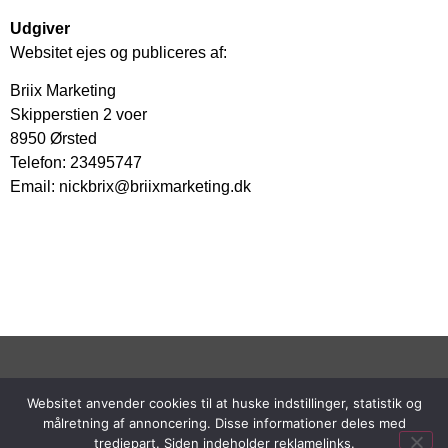
Udgiver
Websitet ejes og publiceres af:
Briix Marketing
Skipperstien 2 voer
8950 Ørsted
Telefon: 23495747
Email: nickbrix@briixmarketing.dk
Websitet anvender cookies til at huske indstillinger, statistik og
Copyright © 2023 Billigt-babytoej.dk |
Cookie- og
målretning af annoncering. Disse informationer deles med
privatlivspolitik
| Om | Siden indeholder reklamelinks
tredjepart. Siden indeholder reklamelinks.